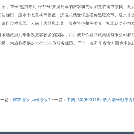
介绍，乘坐“熊猫专列·什邡号”旅游列车的旅客将先后游览临沧立景阁、
坝达梯田、建水十七孔桥等景点，沉浸式感受佤族摸你黑狂欢节、建水非
、蒙自过桥米线、云南十大经典名菜、傣家特色餐等美食，实现从身心放
对该趟旅游列车银发旅客较多的实际，四川成都铁路商旅集团有限公司和
升级，为旅客提供24小时全方位服务保障。同时，在列车餐食方面也多以
上一篇：
谁在造假 为何造假?
下一篇：
中国卫星(600118): 收入增长彰