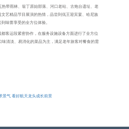
阿瓦热带雨林、翁丁原始部落、河口老站、古炮台遗址、老
遗文艺精品节目展演的热情，品尝到佤王迎宾宴、哈尼族
松到味蕾享受的全方位体验。
成都客运段紧密协作，在服务设施设备方面进行了全方位
口味清淡、易消化的菜品为主，满足老年旅客对餐食的需
显需求景气 看好航天龙头成长前景