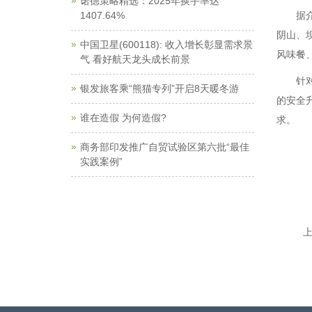
诺德策略精选：2025年换手率达
1407.64%
据
阴山、
中国卫星(600118): 收入增长彰显需求景
风味餐
气 看好航天龙头成长前景
针
银发旅客乘“熊猫专列”开启8天暖冬游
的安全
谁在造假 为何造假?
求。
商务部印发推广自贸试验区第六批“最佳
实践案例”