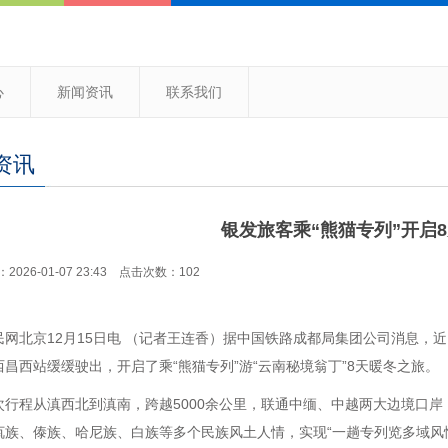
心
新闻资讯
联系我们
资讯
银发旅客乘“熊猫专列”开启
026-01-07 23:43 点击次数：102
民网北京12月15日电 （记者王连香）据中国铁路成都局集团公司消息，近日
西昌西站缓缓驶出，开启了乘“熊猫专列”游“云南秘境翁丁”8天暖冬之旅。
次行程从滇西北到滇南，跨越5000余公里，联通中缅、中越两大边境口岸
佤族、傣族、哈尼族、白族等多个民族风土人情，实现“一趟专列览多域风